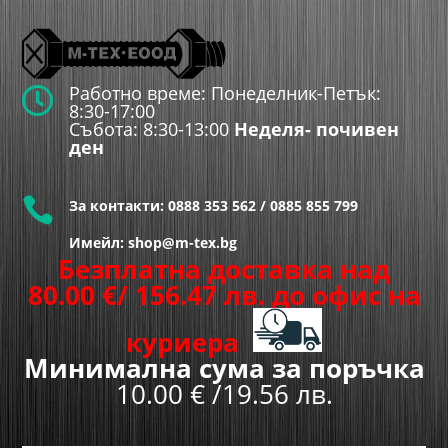
Работно време: Понеделник-Петък:

8:30-17:00
Събота: 8:30-13:00
Неделя- почивен
ден

За контакти:
0888 353 562
/
0885 855 799
Имейл: shop@m-tex.bg
Безплатна доставка над
80.00
€
/ 156.47 лв.
до офис на
куриера
Минимална сума за поръчка
10.00 € /19.56 лв.