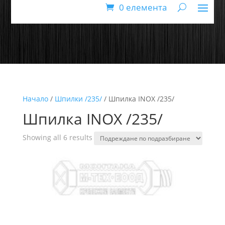
0 елемента
Начало
/
Шпилки /235/
/ Шпилка INOX /235/
Шпилка INOX /235/
Showing all 6 results