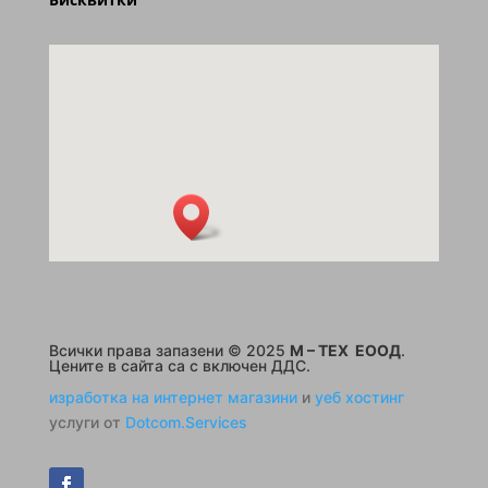
Всички права запазени © 2025
M – TEX ЕООД
.
Цените в сайта са с включен ДДС.
изработка на интернет магазини
и
уеб хостинг
услуги от
Dotcom.Services