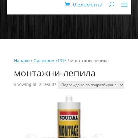
0 елемента
Начало
/
Силикони /197/
/ монтажни-лепила
монтажни-лепила
Showing all 2 results