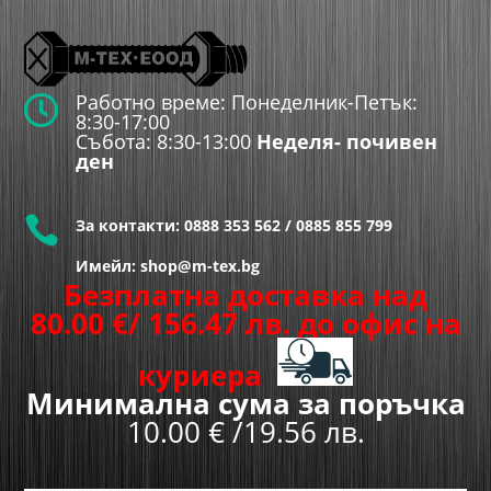
Работно време: Понеделник-Петък:

8:30-17:00
Събота: 8:30-13:00
Неделя- почивен
ден

За контакти:
0888 353 562
/
0885 855 799
Имейл: shop@m-tex.bg
Безплатна доставка над
80.00
€
/ 156.47 лв.
до офис на
куриера
Минимална сума за поръчка
10.00 € /19.56 лв.