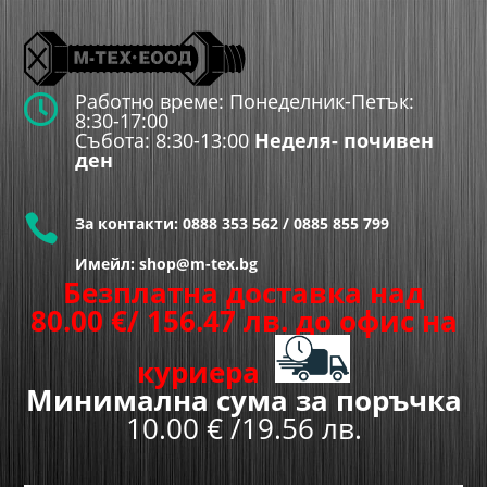
Работно време: Понеделник-Петък:

8:30-17:00
Събота: 8:30-13:00
Неделя- почивен
ден

За контакти:
0888 353 562
/
0885 855 799
Имейл: shop@m-tex.bg
Безплатна доставка над
80.00
€
/ 156.47 лв.
до офис на
куриера
Минимална сума за поръчка
10.00 € /19.56 лв.