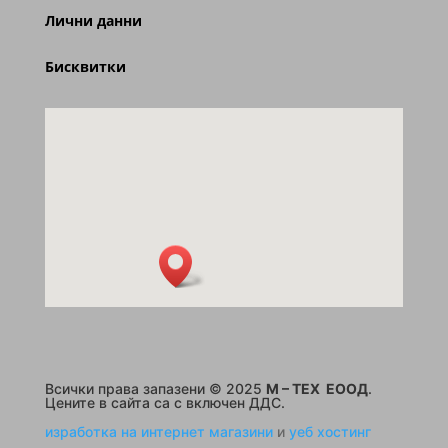
Лични данни
Бисквитки
Всички права запазени © 2025
M – TEX ЕООД
.
Цените в сайта са с включен ДДС.
изработка на интернет магазини
и
уеб хостинг