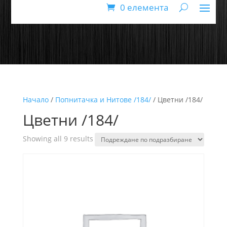
0 елемента
Начало
/
Попнитачка и Нитове /184/
/ Цветни /184/
Цветни /184/
Showing all 9 results