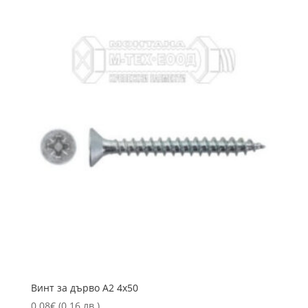
Винт за дърво А2 4х50
0.08
€
(0.16 лв.)