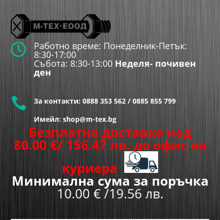
Работно време: Понеделник-Петък:

8:30-17:00
Събота: 8:30-13:00
Неделя- почивен
ден

За контакти:
0888 353 562
/
0885 855 799
Имейл: shop@m-tex.bg
Безплатна доставка над
80.00
€
/ 156.47 лв.
до офис на
куриера
Минимална сума за поръчка
10.00 € /19.56 лв.