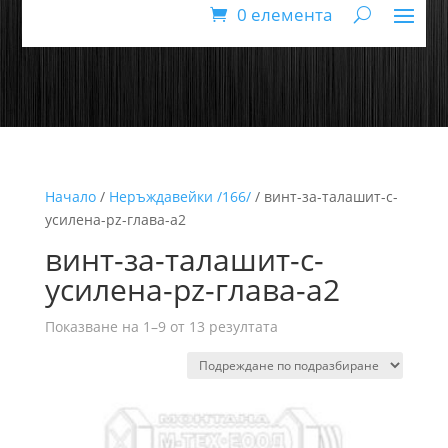
0 елемента
Начало
/
Неръждавейки /166/
/ винт-за-талашит-с-
усилена-pz-глава-а2
винт-за-талашит-с-
усилена-pz-глава-а2
Показване на 1–9 от 13 резултата