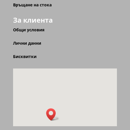
Връщане на стока
За клиента
Общи условия
Лични данни
Бисквитки