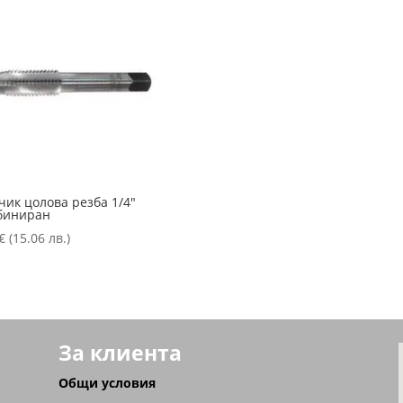
чик цолова резба 1/4″
биниран
€
(15.06 лв.)
За клиента
Общи условия