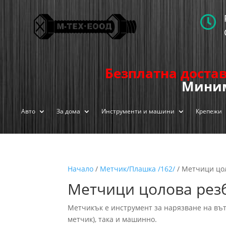

Безплатна достав
Миним
Авто
За дома
Инструменти и машини
Крепежи
Начало
/
Метчик/Плашка /162/
/ Метчици цол
Метчици цолова резб
Метчикък е инструмент за нарязване на вътр
метчик), така и машинно.