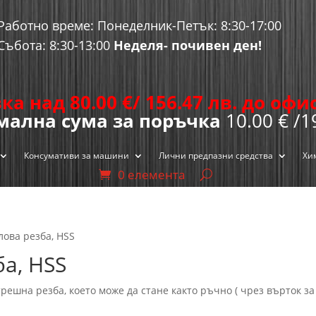
Работно време: Понеделник-Петък: 8:30-17:00
Събота: 8:30-13:00
Неделя- почивен ден!
ка над 80.00
€
/ 156.47 лв. до оф
ална сума за поръчка
10.00 € /1
Консумативи за машини
Лични предпазни средства
Хи
0 елемента
ова резба, HSS
а, HSS
ешна резба, което може да стане както ръчно ( чрез върток за