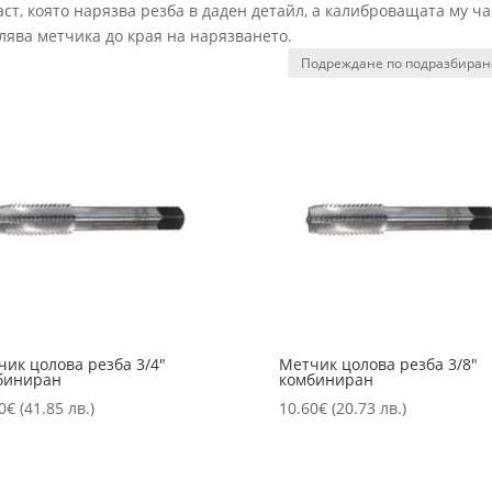
ст, която нарязва резба в даден детайл, а калиброващата му ча
лява метчика до края на нарязването.
чик цолова резба 3/4″
Метчик цолова резба 3/8″
биниран
комбиниран
0
€
(41.85 лв.)
10.60
€
(20.73 лв.)