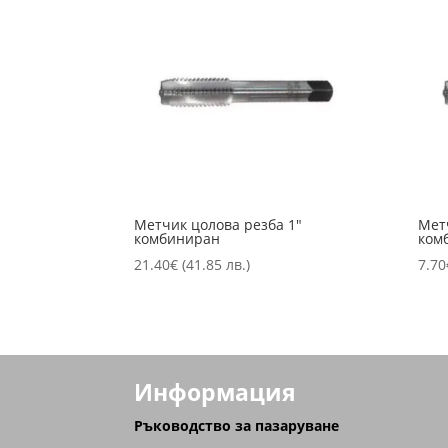
Метчик цолова резба 1″
Мет
комбиниран
ком
21.40
€
(41.85 лв.)
7.70
Информация
Ръководство за пазаруване