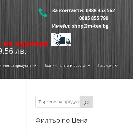
За контакти:
0888 353 562

0885 855
799
Имейл: shop@m-tex.bg
ис на куриера
9.56 лв.
мически продукти
Планки, панти и резета
Такелаж
Филтър по Цена