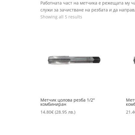
Работната част на метчика е режещата му ча
служи за зачистване на резбата и да направ
Showing all 5 results
Метчик цолова резба 1/2″
Мет
комбиниран
ком
14.80
€
(28.95 лв.)
21.4