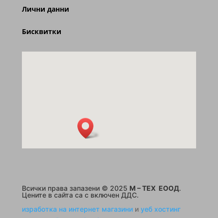
Лични данни
Бисквитки
Всички права запазени © 2025
M – TEX ЕООД
.
Цените в сайта са с включен ДДС.
изработка на интернет магазини
и
уеб хостинг