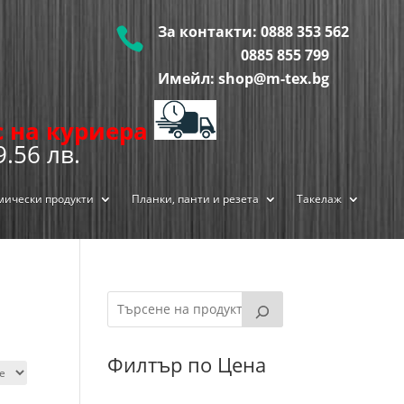
За контакти:
0888 353 562

0885 855
799
Имейл: shop@m-tex.bg
ис на куриера
9.56 лв.
мически продукти
Планки, панти и резета
Такелаж
Филтър по Цена