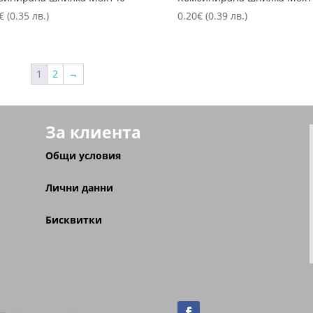
€
(0.35 лв.)
0.20
€
(0.39 лв.)
1
2
→
За клиента
Общи условия
Лични данни
Бисквитки