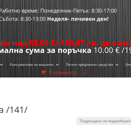
Работно време: Понеделник-Петък: 8:30-17:00
Събота: 8:30-13:00
Неделя- почивен ден!
ка над 80.00
€
/ 156.47 лв. до оф
ална сума за поръчка
10.00 € /1
Консумативи за машини
Лични предпазни средства
Хи
0 елемента
 /141/