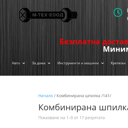

Безплатна достав
Миним
Авто
За дома
Инструменти и машини
Крепежи
Начало
/ Комбинирана шпилка /141/
Комбинирана шпилка
Показване на 1–9 от 17 резултата