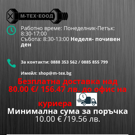
Работно време: Понеделник-Петък:

8:30-17:00
Събота: 8:30-13:00
Неделя- почивен
ден

За контакти:
0888 353 562
/
0885 855 799
Имейл: shop@m-tex.bg
Безплатна доставка над
80.00
€
/ 156.47 лв.
до офис на
куриера
Минимална сума за поръчка
10.00 € /19.56 лв.