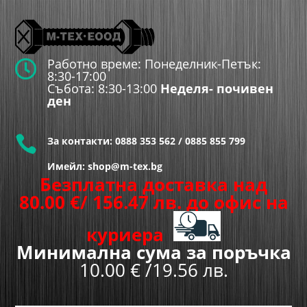
Работно време: Понеделник-Петък:

8:30-17:00
Събота: 8:30-13:00
Неделя- почивен
ден

За контакти:
0888 353 562
/
0885 855 799
Имейл: shop@m-tex.bg
Безплатна доставка над
80.00
€
/ 156.47 лв.
до офис на
куриера
Минимална сума за поръчка
10.00 € /19.56 лв.