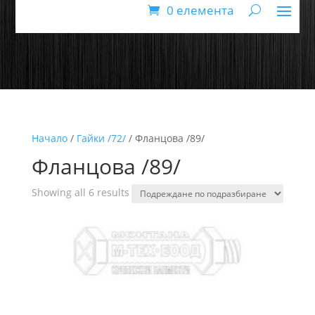
0 елемента
Начало
/
Гайки /72/
/ Фланцова /89/
Фланцова /89/
Showing all 6 results