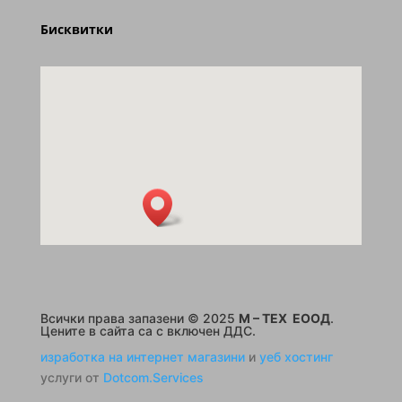
Бисквитки
Всички права запазени © 2025
M – TEX ЕООД
.
Цените в сайта са с включен ДДС.
изработка на интернет магазини
и
уеб хостинг
услуги от
Dotcom.Services