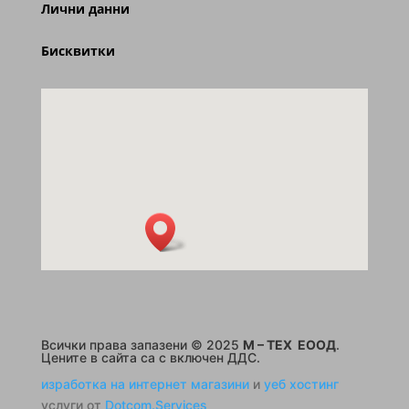
Лични данни
Бисквитки
Всички права запазени © 2025
M – TEX ЕООД
.
Цените в сайта са с включен ДДС.
изработка на интернет магазини
и
уеб хостинг
услуги от
Dotcom.Services