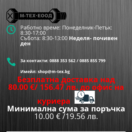
Работно време: Понеделник-Петък:

8:30-17:00
Събота: 8:30-13:00
Неделя- почивен
ден

За контакти:
0888 353 562
/
0885 855 799
Имейл: shop@m-tex.bg
Безплатна доставка над
80.00
€
/ 156.47 лв.
до офис на
куриера
Минимална сума за поръчка
10.00 € /19.56 лв.