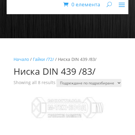
0 елемента
Начало
/
Гайки /72/
/ Ниска DIN 439 /83/
Ниска DIN 439 /83/
Showing all 8 results