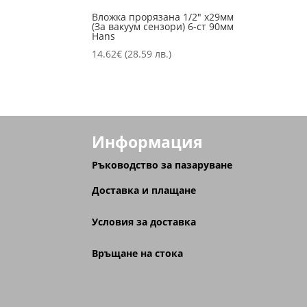
Вложка прорязана 1/2″ х29мм
(За вакуум сензори) 6-ст 90мм
Hans
14.62
€
(28.59 лв.)
Информация
Ръководство за пазаруване
Доставка и плащане
Условия за доставка
Връщане на стока