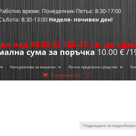
Работно време: Понеделник-Петък: 8:30-17:00
Събота: 8:30-13:00
Неделя- почивен ден!
ка над 80.00
€
/ 156.47 лв. до оф
ална сума за поръчка
10.00 € /1
Консумативи за машини
Лични предпазни средства
Хи
0 елемента