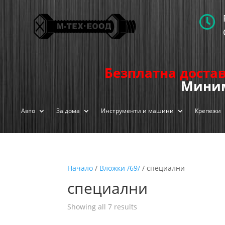

Безплатна достав
Миним
Авто
За дома
Инструменти и машини
Крепежи
Начало
/
Вложки /69/
/ специални
специални
Showing all 7 results