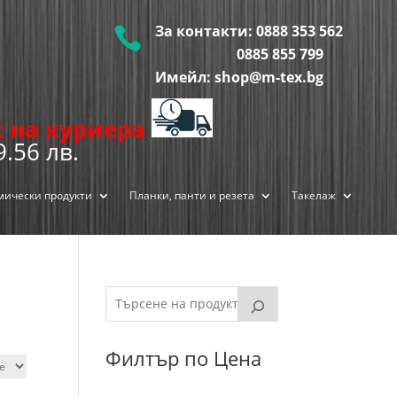
За контакти:
0888 353 562

0885 855
799
Имейл: shop@m-tex.bg
ис на куриера
9.56 лв.
мически продукти
Планки, панти и резета
Такелаж
Филтър по Цена