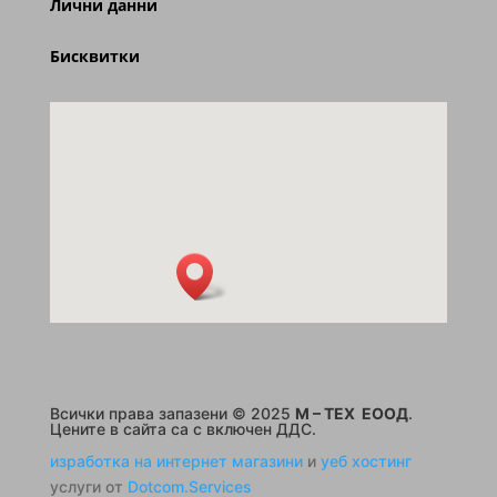
Лични данни
Бисквитки
Всички права запазени © 2025
M – TEX ЕООД
.
Цените в сайта са с включен ДДС.
изработка на интернет магазини
и
уеб хостинг
услуги от
Dotcom.Services