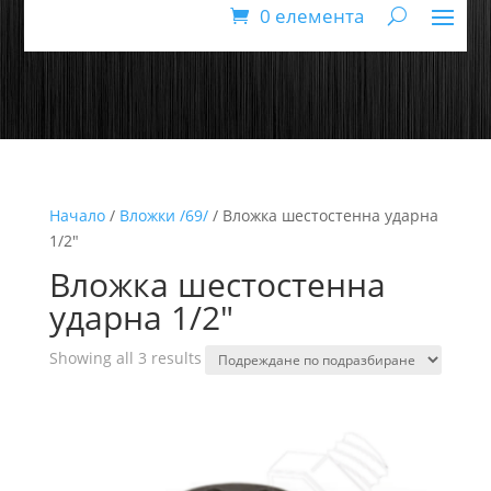
0 елемента
Начало
/
Вложки /69/
/ Вложка шестостенна ударна
1/2"
Вложка шестостенна
ударна 1/2"
Showing all 3 results