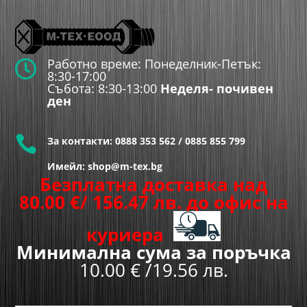
Работно време: Понеделник-Петък:

8:30-17:00
Събота: 8:30-13:00
Неделя- почивен
ден

За контакти:
0888 353 562
/
0885 855 799
Имейл: shop@m-tex.bg
Безплатна доставка над
80.00
€
/ 156.47 лв.
до офис на
куриера
Минимална сума за поръчка
10.00 € /19.56 лв.