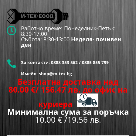
Работно време: Понеделник-Петък:

8:30-17:00
Събота: 8:30-13:00
Неделя- почивен
ден

За контакти:
0888 353 562
/
0885 855 799
Имейл: shop@m-tex.bg
Безплатна доставка над
80.00
€
/ 156.47 лв.
до офис на
куриера
Минимална сума за поръчка
10.00 € /19.56 лв.