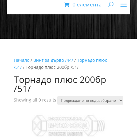
0 елемента
Начало
/
Винт за дърво /44/
/
Торнадо плюс
/51/
/ Торнадо плюс 200бр /51/
Торнадо плюс 200бр
/51/
Showing all 9 results