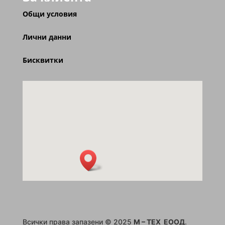
Общи условия
Лични данни
Бисквитки
Всички права запазени © 2025
M – TEX ЕООД
.