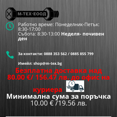
Работно време: Понеделник-Петък:

8:30-17:00
Събота: 8:30-13:00
Неделя- почивен
ден

За контакти:
0888 353 562
/
0885 855 799
Имейл: shop@m-tex.bg
Безплатна доставка над
80.00
€
/ 156.47 лв.
до офис на
куриера
Минимална сума за поръчка
10.00 € /19.56 лв.