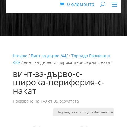
0 елемента
Начало
/
Винт за дърво /44/
/
Торнадо Еволюшън
/50/
/ винт-за-дърво-с-широка-периферия-с-накат
винт-за-дърво-с-
широка-периферия-с-
накат
Показване на 1–9 от 35 резултата