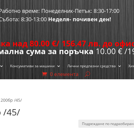
Работно време: Понеделник-Петък: 8:30-17:00
Събота: 8:30-13:00
Неделя- почивен ден!
ка над 80.00
€
/ 156.47 лв. до оф
ална сума за поръчка
10.00 € /1
Консумативи за машини
Лични предпазни средства
Хи
0 елемента
 200бр /45/
 /45/