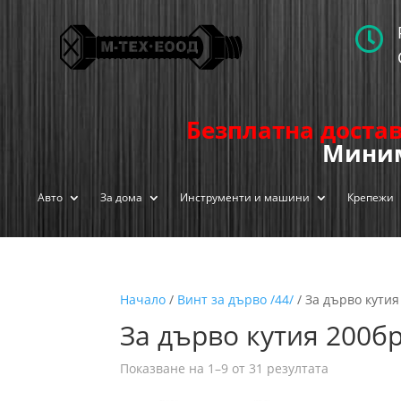

Безплатна достав
Миним
Авто
За дома
Инструменти и машини
Крепежи
Начало
/
Винт за дърво /44/
/ За дърво кутия
За дърво кутия 200бр
Показване на 1–9 от 31 резултата