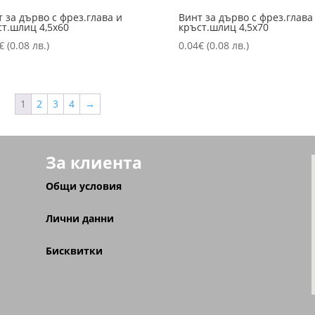
 за дърво с фрез.глава и
Винт за дърво с фрез.глава
ст.шлиц 4,5х60
кръст.шлиц 4,5х70
€
(0.08 лв.)
0.04
€
(0.08 лв.)
1
2
3
4
→
За клиента
Общи условия
Лични данни
Бисквитки