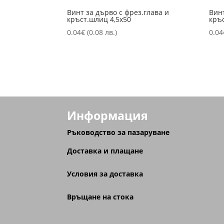
Винт за дърво с фрез.глава и
Винт
кръст.шлиц 4,5х50
кръ
0.04
€
(0.08 лв.)
0.04
Информация
Ръководство за пазаруване
Доставка и плащане
Условия за доставка
Връщане на стока