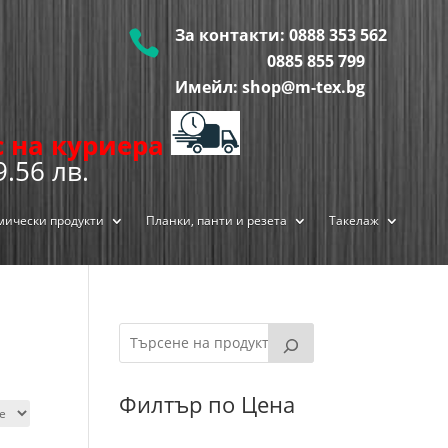
За контакти:
0888 353 562

0885 855
799
Имейл: shop@m-tex.bg
ис на куриера
9.56 лв.
мически продукти
Планки, панти и резета
Такелаж
Филтър по Цена