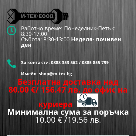
Работно време: Понеделник-Петък:

8:30-17:00
Събота: 8:30-13:00
Неделя- почивен
ден

За контакти:
0888 353 562
/
0885 855 799
Имейл: shop@m-tex.bg
Безплатна доставка над
80.00
€
/ 156.47 лв.
до офис на
куриера
Минимална сума за поръчка
10.00 € /19.56 лв.