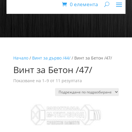
0 елемента
Начало
/
Винт за дърво /44/
/ Винт за Бетон /47/
Винт за Бетон /47/
Показване на 1–9 от 11 резултата