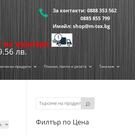
За контакти:
0888 353 562

0885 855
799
Имейл: shop@m-tex.bg
ис на куриера
9.56 лв.
мически продукти
Планки, панти и резета
Такелаж
Филтър по Цена