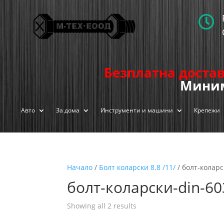

Безплатна достав
Миним
Авто
За дома
Инструменти и машини
Крепежи
Начало
/
Болт коларски 8.8 /11/
/ болт-коларс
болт-коларски-din-60
Showing all 2 results