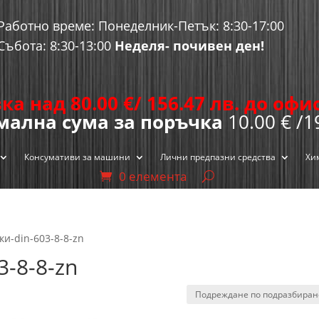
Работно време: Понеделник-Петък: 8:30-17:00
Събота: 8:30-13:00
Неделя- почивен ден!
ка над 80.00
€
/ 156.47 лв. до оф
ална сума за поръчка
10.00 € /1
Консумативи за машини
Лични предпазни средства
Хи
0 елемента
ки-din-603-8-8-zn
3-8-8-zn