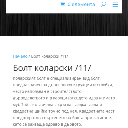
0 елемента
Начало
/ Болт коларски /11/
Болт коларски /11/
Коларският болт е специализиран вид болт,
предназначен за дървени конструкции и сглобки,
често използван в строителството,
дърводелството и в каруци (откъдето идва и името
му). Той се отличава с кръгла, гладка глава и
квадратна шийка точно под нея. Квадратната част
предотвратява въртенето на болта при затягане,
като се захваща здраво в дървото.