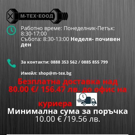
Работно време: Понеделник-Петък:

8:30-17:00
Събота: 8:30-13:00
Неделя- почивен
ден

За контакти:
0888 353 562
/
0885 855 799
Имейл: shop@m-tex.bg
Безплатна доставка над
80.00
€
/ 156.47 лв.
до офис на
куриера
Минимална сума за поръчка
10.00 € /19.56 лв.