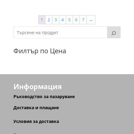
1
2
3
4
5
6
7
→
Филтър по Цена
Информация
Ръководство за пазаруване
Доставка и плащане
Условия за доставка