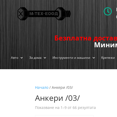

Безплатна достав
Миним
Авто
За дома
Инструменти и машини
Крепежи
Начало
/ Анкери /03/
Анкери /03/
Показване на 1–9 от 66 резултата