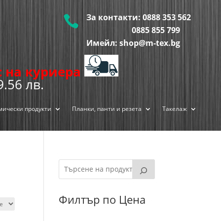
За контакти:
0888 353 562

0885 855
799
Имейл: shop@m-tex.bg
ис на куриера
9.56 лв.
мически продукти
Планки, панти и резета
Такелаж
Филтър по Цена