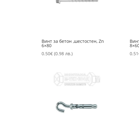
Винт за бетон ,шестостен, Zn
Винт
6×80
8×6
0.50
€
(0.98 лв.)
0.51