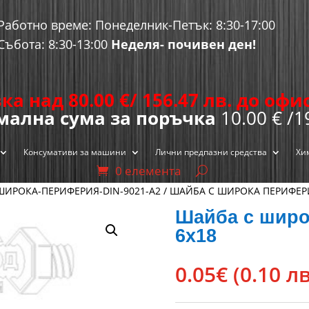
Работно време: Понеделник-Петък: 8:30-17:00
Събота: 8:30-13:00
Неделя- почивен ден!
ка над 80.00
€
/ 156.47 лв. до оф
ална сума за поръчка
10.00 € /1
Консумативи за машини
Лични предпазни средства
Хи
0 елемента
ИРОКА-ПЕРИФЕРИЯ-DIN-9021-A2
/ ШАЙБА С ШИРОКА ПЕРИФЕРИ
Шайба с широ
6х18
0.05
€
(0.10 лв