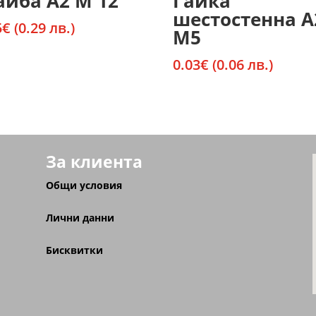
йба А2 М 12
Гайка
шестостенна А
5
€
(0.29 лв.)
М5
0.03
€
(0.06 лв.)
За клиента
Общи условия
Лични данни
Бисквитки