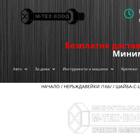

Безплатна достав
Миним
Авто
За дома
Инструменти и машини
Крепежи
НАЧАЛО
/
НЕРЪЖДАВЕЙКИ /166/
/
ШАЙБА-С-Ш