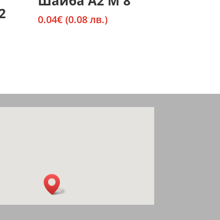
Шайба А2 М 8
2
0.04
€
(0.08 лв.)