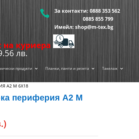
За контакти:
0888 353 562

0885 855
799
Имейл: shop@m-tex.bg
ис на куриера
9.56 лв.
мически продукти
Планки, панти и резета
Такелаж
Я А2 М 6Х18
ка периферия А2 М
.)