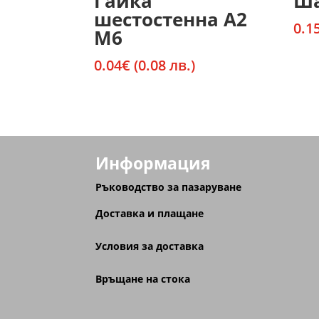
Гайка
Ша
шестостенна А2
0.1
М6
0.04
€
(0.08 лв.)
Информация
Ръководство за пазаруване
Доставка и плащане
Условия за доставка
Връщане на стока