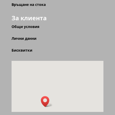
Връщане на стока
За клиента
Общи условия
Лични данни
Бисквитки