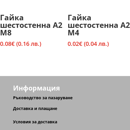
Гайка
Гайка
шестостенна А2
шестостенна А2
М8
М4
0.08
€
(0.16 лв.)
0.02
€
(0.04 лв.)
Информация
Ръководство за пазаруване
Доставка и плащане
Условия за доставка