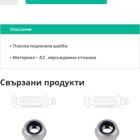
Шайба
А2
М
16
Описание
• Плоска подложна шайба
• Материал – А2 , неръждаема стомана
Свързани продукти