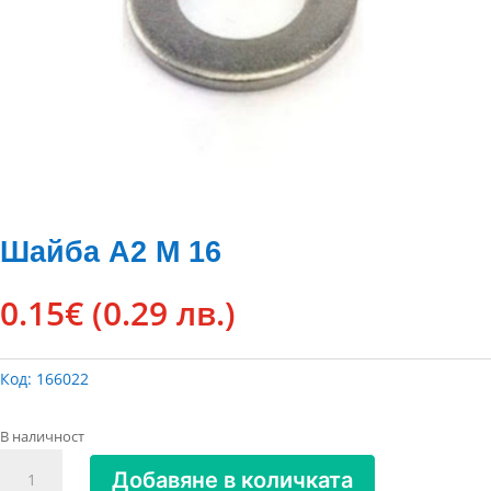
Шайба А2 М 16
0.15
€
(0.29 лв.)
Код:
166022
В наличност
количество
Добавяне в количката
за