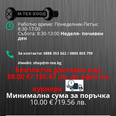
Работно време: Понеделник-Петък:

8:30-17:00
Събота: 8:30-13:00
Неделя- почивен
ден

За контакти:
0888 353 562
/
0885 855 799
Имейл: shop@m-tex.bg
Безплатна доставка над
80.00
€
/ 156.47 лв.
до офис на
куриера
Минимална сума за поръчка
10.00 € /19.56 лв.