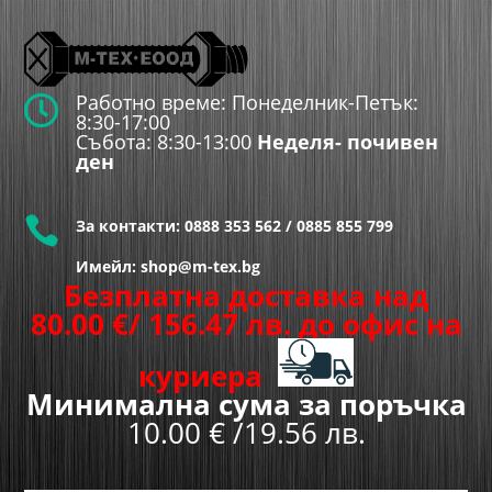
Работно време: Понеделник-Петък:

8:30-17:00
Събота: 8:30-13:00
Неделя- почивен
ден

За контакти:
0888 353 562
/
0885 855 799
Имейл: shop@m-tex.bg
Безплатна доставка над
80.00
€
/ 156.47 лв.
до офис на
куриера
Минимална сума за поръчка
10.00 € /19.56 лв.