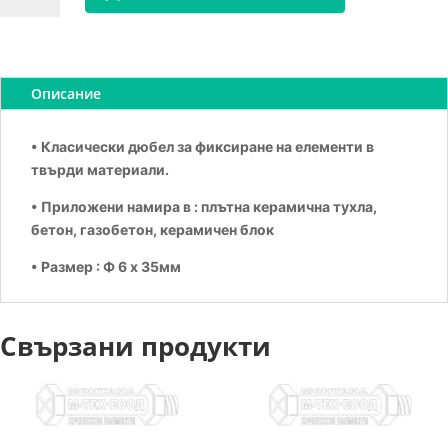
Универсален
дюбел
6х35
Описание
• Класически дюбел за фиксиране на елементи в
твърди материали.
• Приложени намира в : плътна керамична тухла,
бетон, газобетон, керамичен блок
• Размер : Ф 6 х 35мм
Свързани продукти