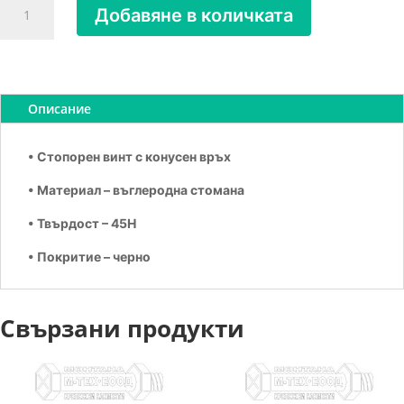
Добавяне в количката
за
Винт
стопорен
с
остър
Описание
връх
М
• Стопорен винт с конусен връх
6х10
Bl.
• Материал – въглеродна стомана
• Твърдост – 45Н
• Покритие – черно
Свързани продукти