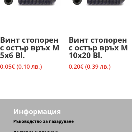
Винт стопорен
Винт стопорен
с остър връх М
с остър връх М
5х6 Bl.
10х20 Bl.
0.05
€
(0.10 лв.)
0.20
€
(0.39 лв.)
Информация
Ръководство за пазаруване