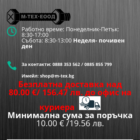
Работно време: Понеделник-Петък:

8:30-17:00
Събота: 8:30-13:00
Неделя- почивен
ден

За контакти:
0888 353 562
/
0885 855 799
Имейл: shop@m-tex.bg
Безплатна доставка над
80.00
€
/ 156.47 лв.
до офис на
куриера
Минимална сума за поръчка
10.00 € /19.56 лв.