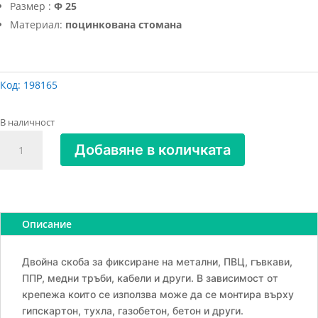
Размер :
Ф 25
Материал:
поцинкована стомана
Код:
198165
В наличност
количество
Добавяне в количката
за
Двустранна
монтажна
скоба
Index
Описание
Ф
25
Двойна скоба за фиксиране на метални, ПВЦ, гъвкави,
ППР, медни тръби, кабели и други. В зависимост от
крепежа които се използва може да се монтира върху
гипскартон, тухла, газобетон, бетон и други.