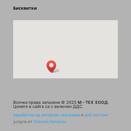
Бисквитки
Всички права запазени © 2025
M – TEX ЕООД
.
Цените в сайта са с включен ДДС.
изработка на интернет магазини
и
уеб хостинг
услуги от
Dotcom.Services