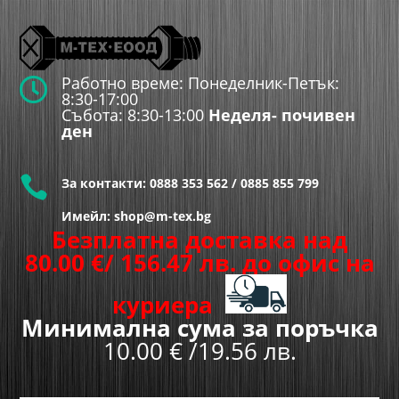
Работно време: Понеделник-Петък:

8:30-17:00
Събота: 8:30-13:00
Неделя- почивен
ден

За контакти:
0888 353 562
/
0885 855 799
Имейл: shop@m-tex.bg
Безплатна доставка над
80.00
€
/ 156.47 лв.
до офис на
куриера
Минимална сума за поръчка
10.00 € /19.56 лв.