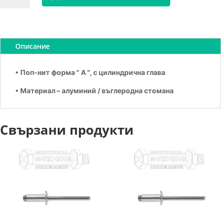
Поп-
Нит
3х10
Описание
• Поп-нит форма " А ", с цилиндрична глава
• Материал – алуминий / въглеродна стомана
Свързани продукти