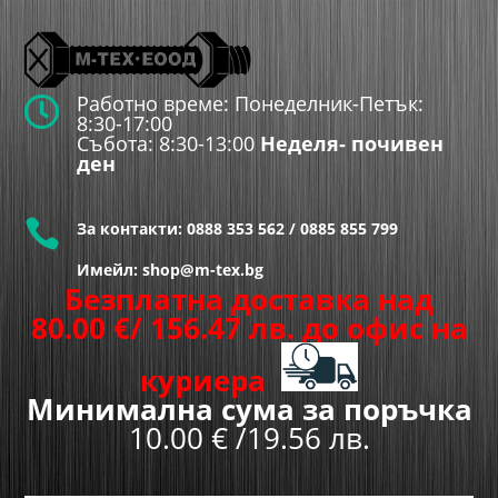
Работно време: Понеделник-Петък:

8:30-17:00
Събота: 8:30-13:00
Неделя- почивен
ден

За контакти:
0888 353 562
/
0885 855 799
Имейл: shop@m-tex.bg
Безплатна доставка над
80.00
€
/ 156.47 лв.
до офис на
куриера
Минимална сума за поръчка
10.00 € /19.56 лв.