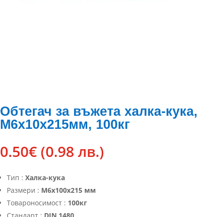
Обтегач за въжета халка-кука,
М6х10х215мм, 100кг
0.50
€
(0.98 лв.)
Тип :
Халка-кука
Размери :
М6х100х215 мм
Товароносимост :
100кг
Стандарт :
DIN 1480