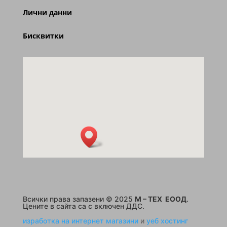
Лични данни
Бисквитки
Всички права запазени © 2025
M – TEX ЕООД
.
Цените в сайта са с включен ДДС.
изработка на интернет магазини
и
уеб хостинг