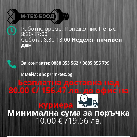
Работно време: Понеделник-Петък:

8:30-17:00
Събота: 8:30-13:00
Неделя- почивен
ден

За контакти:
0888 353 562
/
0885 855 799
Имейл: shop@m-tex.bg
Безплатна доставка над
80.00
€
/ 156.47 лв.
до офис на
куриера
Минимална сума за поръчка
10.00 € /19.56 лв.