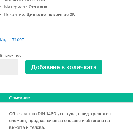
Материал :
Стомана
Покритие:
Цинково покритие ZN
Код:
171007
В наличност
количество
Добавяне в количката
за
Обтегач
за
въжета
халка-
Описание
кука,
М6х10х215мм,
Обтегачът по DIN 1480 ухо-кука, е вид крепежен
100кг
елемент, предназначен за опъване и обтягане на
въжета и телове.