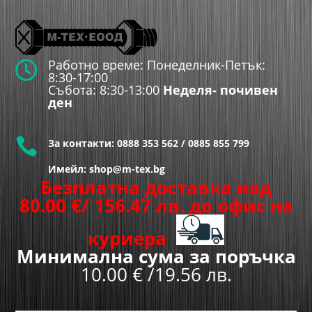
Работно време: Понеделник-Петък:

8:30-17:00
Събота: 8:30-13:00
Неделя- почивен
ден

За контакти:
0888 353 562
/
0885 855 799
Имейл: shop@m-tex.bg
Безплатна доставка над
80.00
€
/ 156.47 лв.
до офис на
куриера
Минимална сума за поръчка
10.00 € /19.56 лв.