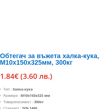
Обтегач за въжета халка-кука,
М10х150х325мм, 300кг
1.84
€
(3.60 лв.)
Тип :
Халка-кука
Размери :
М10х150х325 мм
Товароносимост :
300кг
Стандарт :
DIN 1480