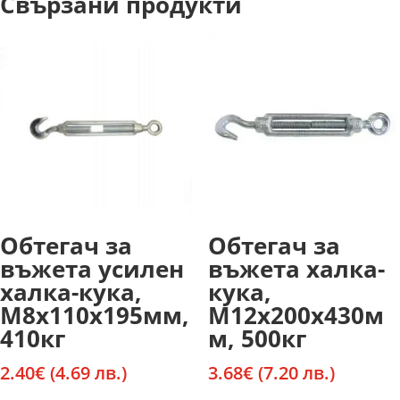
Свързани продукти
Обтегач за
Обтегач за
въжета усилен
въжета халка-
халка-кука,
кука,
М8х110х195мм,
М12х200х430м
410кг
м, 500кг
2.40
€
(4.69 лв.)
3.68
€
(7.20 лв.)