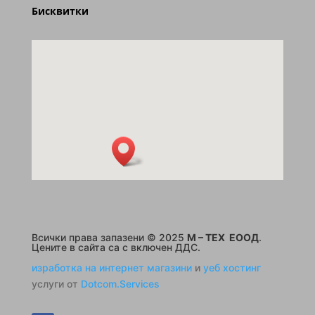
Бисквитки
Всички права запазени © 2025
M – TEX ЕООД
.
Цените в сайта са с включен ДДС.
изработка на интернет магазини
и
уеб хостинг
услуги от
Dotcom.Services