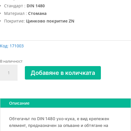
Стандарт :
DIN 1480
Материал :
Стомана
Покритие:
Цинково покритие ZN
Код:
171003
В наличност
количество
Добавяне в количката
за
Обтегач
за
въжета
усилен
Описание
халка-
кука,
Обтегачът по DIN 1480 ухо-кука, е вид крепежен
М10х125х230мм,
елемент, предназначен за опъване и обтягане на
650кг