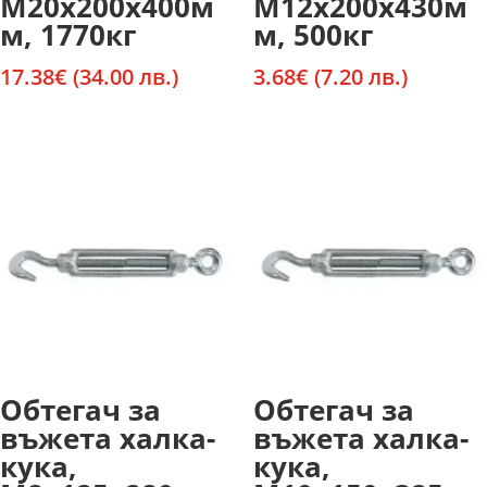
М20х200х400м
М12х200х430м
м, 1770кг
м, 500кг
17.38
€
(34.00 лв.)
3.68
€
(7.20 лв.)
Обтегач за
Обтегач за
въжета халка-
въжета халка-
кука,
кука,