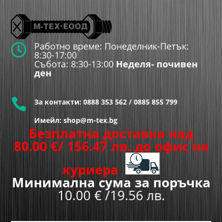
Работно време: Понеделник-Петък:

8:30-17:00
Събота: 8:30-13:00
Неделя- почивен
ден

За контакти:
0888 353 562
/
0885 855 799
Имейл: shop@m-tex.bg
Безплатна доставка над
80.00
€
/ 156.47 лв.
до офис на
куриера
Минимална сума за поръчка
10.00 € /19.56 лв.