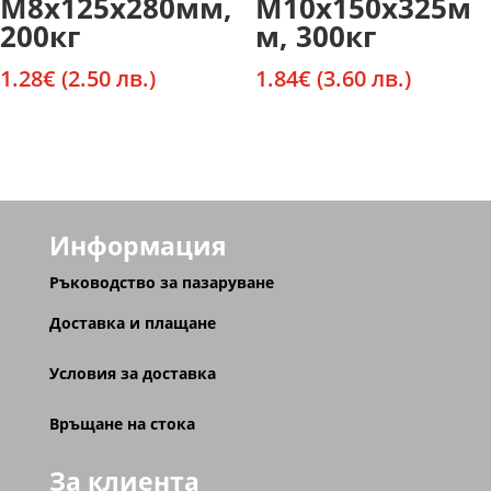
М8х125х280мм,
М10х150х325м
200кг
м, 300кг
1.28
€
(2.50 лв.)
1.84
€
(3.60 лв.)
Информация
Ръководство за пазаруване
Доставка и плащане
Условия за доставка
Връщане на стока
За клиента