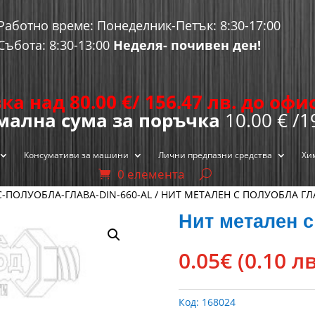
Работно време: Понеделник-Петък: 8:30-17:00
Събота: 8:30-13:00
Неделя- почивен ден!
ка над 80.00
€
/ 156.47 лв. до оф
ална сума за поръчка
10.00 € /1
Консумативи за машини
Лични предпазни средства
Хи
0 елемента
С-ПОЛУОБЛА-ГЛАВА-DIN-660-AL
/ НИТ МЕТАЛЕН С ПОЛУОБЛА ГЛ
Нит метален с
0.05
€
(0.10 лв
Код:
168024