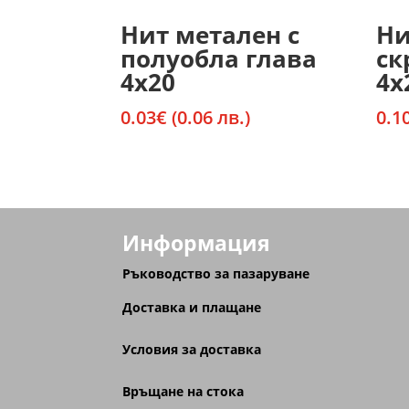
Нит метален с
Ни
полуобла глава
ск
4х20
4х
0.03
€
(0.06 лв.)
0.1
Информация
Ръководство за пазаруване
Доставка и плащане
Условия за доставка
Връщане на стока