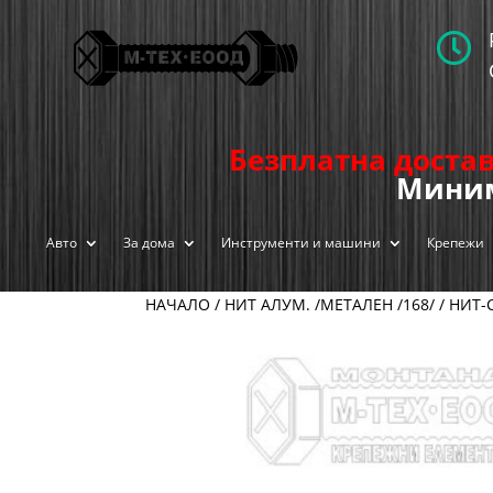

Безплатна достав
Миним
Авто
За дома
Инструменти и машини
Крепежи
НАЧАЛО
/
НИТ АЛУМ. /МЕТАЛЕН /168/
/
НИТ-