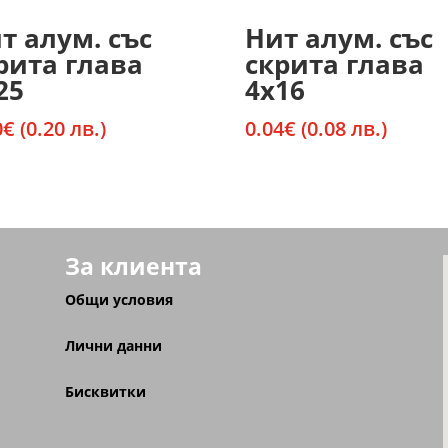
т алум. със
Нит алум. със
рита глава
скрита глава
25
4х16
0
€
(0.20 лв.)
0.04
€
(0.08 лв.)
За клиента
Общи условия
Лични данни
Бисквитки