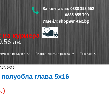
За контакти:
0888 353 562

0885 855
799
Имейл: shop@m-tex.bg
ис на куриера
9.56 лв.
мически продукти
Планки, панти и резета
Такелаж
АВА 5Х16
 полуобла глава 5х16
.)