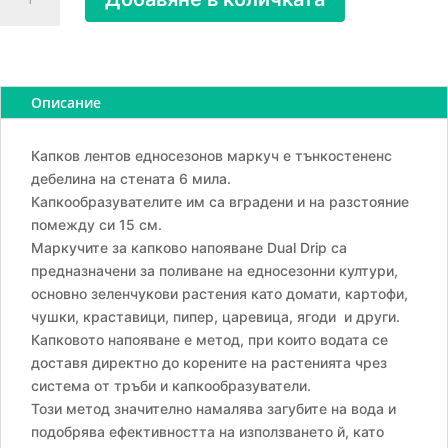
за
Маркуч
за
капково
напояване
Описание
едносезонен,
Ф
Капков лентов едносезонов маркуч е тънкостененс
17,
дебелина на стената 6 мила.
30
Капкообразувателите им са вградени и на разстояние
см,
помежду си 15 см.
1
Маркучите за капково напояване Dual Drip са
м
предназначени за поливане на едносезонни култури,
основно зеленчукови растения като домати, картофи,
чушки, краставици, пипер, царевица, ягоди и други.
Капковото напояване е метод, при които водата се
доставя директно до корените на растенията чрез
система от тръби и капкообразуватели.
Този метод значително намалява загубите на вода и
подобрява ефективността на използването й, като