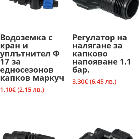
Водоземка с
Регулатор на
кран и
налягане за
уплътнител Ф
капково
17 за
напояване 1.1
едносезонов
бар.
капков маркуч
3.30
€
(6.45 лв.)
1.10
€
(2.15 лв.)