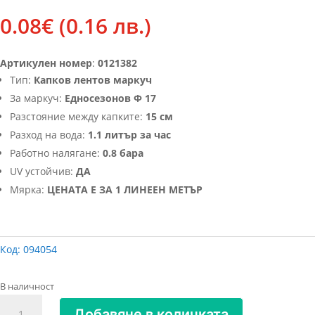
0.08
€
(0.16 лв.)
Артикулен номер
:
0121382
Тип:
Капков лентов маркуч
За маркуч:
Едносезонов Ф 17
Разстояние между капките:
15 см
Разход на вода:
1.1 литър за час
Работно налягане:
0.8 бара
UV устойчив:
ДА
Мярка:
ЦЕНАТА Е ЗА 1 ЛИНЕЕН МЕТЪР
Код:
094054
В наличност
количество
Добавяне в количката