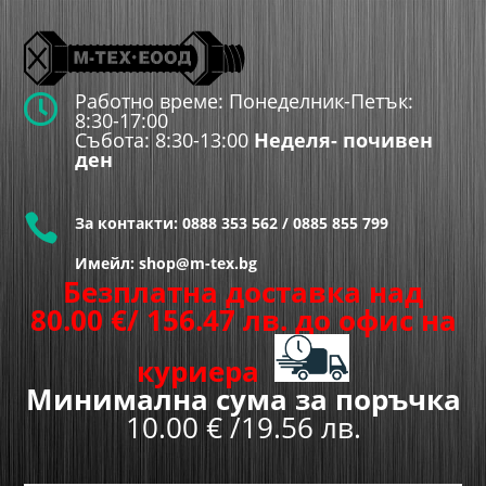
Работно време: Понеделник-Петък:

8:30-17:00
Събота: 8:30-13:00
Неделя- почивен
ден

За контакти:
0888 353 562
/
0885 855 799
Имейл: shop@m-tex.bg
Безплатна доставка над
80.00
€
/ 156.47 лв.
до офис на
куриера
Минимална сума за поръчка
10.00 € /19.56 лв.