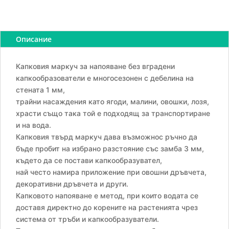
Маркуч
за
капково
напояване
Описание
без
капкообразувател,
Капковия маркуч за напояване без вградени
Ф
капкообразователи е многосезонен с дебелина на
16,
стената 1 мм,
1
трайни насаждения като ягоди, малини, овошки, лозя,
м
храсти също така той е подходящ за транспортиране
и на вода.
Капковия твърд маркуч дава възможнос ръчно да
бъде пробит на избрано разстояние със замба 3 мм,
където да се постави капкообразувател,
най често намира приложение при овошни дръвчета,
декоративни дръвчета и други.
Капковото напояване е метод, при които водата се
доставя директно до корените на растенията чрез
система от тръби и капкообразуватели.