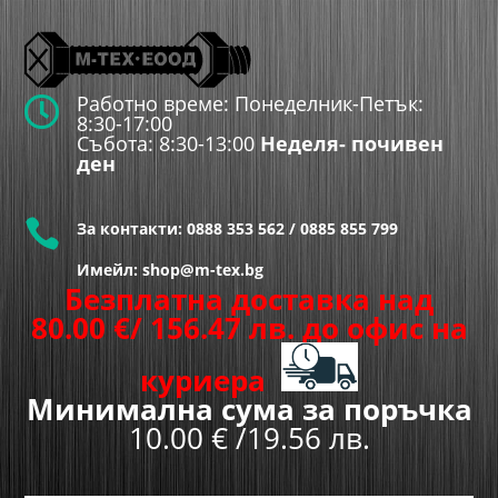
Работно време: Понеделник-Петък:

8:30-17:00
Събота: 8:30-13:00
Неделя- почивен
ден

За контакти:
0888 353 562
/
0885 855 799
Имейл: shop@m-tex.bg
Безплатна доставка над
80.00
€
/ 156.47 лв.
до офис на
куриера
Минимална сума за поръчка
10.00 € /19.56 лв.