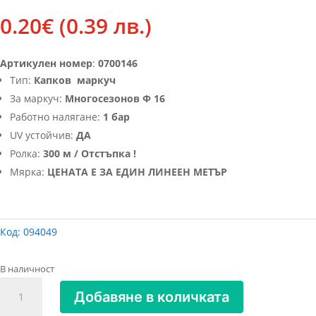
0.20
€
(0.39 лв.)
Артикулен номер
:
0700146
Тип:
Капков маркуч
За маркуч:
Многосезонов Ф 16
Работно налягане:
1 бар
UV устойчив:
ДА
Ролка:
300 м / Отстъпка !
Мярка:
ЦЕНАТА Е ЗА ЕДИН ЛИНЕЕН МЕТЪР
Код:
094049
В наличност
количество
Добавяне в количката
за