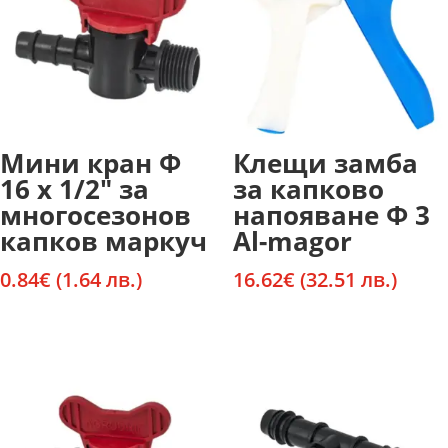
Мини кран Ф
Клещи замба
16 х 1/2″ за
за капково
многосезонов
напояване Ф 3
капков маркуч
Al-magor
0.84
€
(1.64 лв.)
16.62
€
(32.51 лв.)