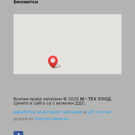
Бисквитки
Всички права запазени © 2025
M – TEX ЕООД
.
Цените в сайта са с включен ДДС.
изработка на интернет магазини
и
уеб хостинг
услуги от
Dotcom.Services