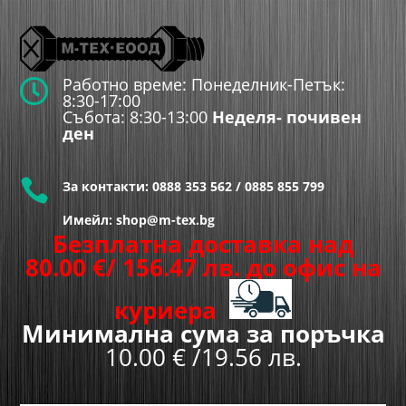
Работно време: Понеделник-Петък:

8:30-17:00
Събота: 8:30-13:00
Неделя- почивен
ден

За контакти:
0888 353 562
/
0885 855 799
Имейл: shop@m-tex.bg
Безплатна доставка над
80.00
€
/ 156.47 лв.
до офис на
куриера
Минимална сума за поръчка
10.00 € /19.56 лв.