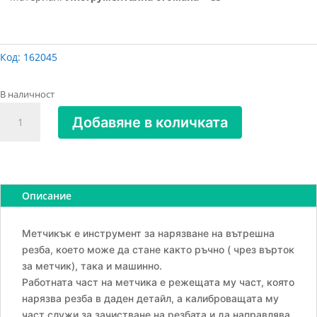
Код:
162045
В наличност
количество
Добавяне в количката
за
Метчик
М
14х1.5мм,
комбиниран
Описание
Метчикък е инструмент за нарязване на вътрешна
резба, което може да стане както ръчно ( чрез върток
за метчик), така и машинно.
Работната част на метчика е режещата му част, която
нарязва резба в даден детайл, а калиброващата му
част служи за зачистване на резбата и да направлява