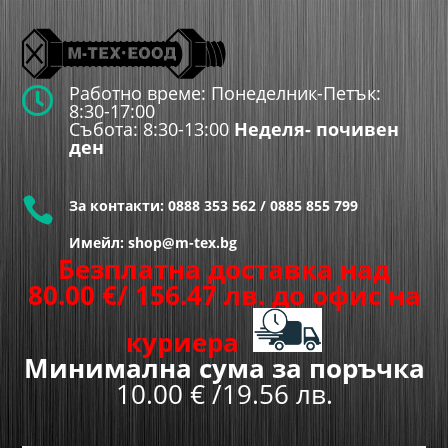
Работно време: Понеделник-Петък:

8:30-17:00
Събота: 8:30-13:00
Неделя- почивен
ден

За контакти:
0888 353 562
/
0885 855 799
Имейл: shop@m-tex.bg
Безплатна доставка над
80.00
€
/ 156.47 лв.
до офис на
куриера
Минимална сума за поръчка
10.00 € /19.56 лв.