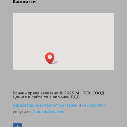
Бисквитки
Всички права запазени © 2025
M – TEX ЕООД
.
Цените в сайта са с включен ДДС.
изработка на интернет магазини
и
уеб хостинг
услуги от
Dotcom.Services