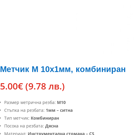
Метчик М 10х1мм, комбиниран
5.00
€
(9.78 лв.)
Размер метрична резба:
М10
Стъпка на резбата:
1мм – ситна
Тип метчик:
Комбиниран
Посока на резбата:
Дясна
Материал:
Инструментална стомана – CS