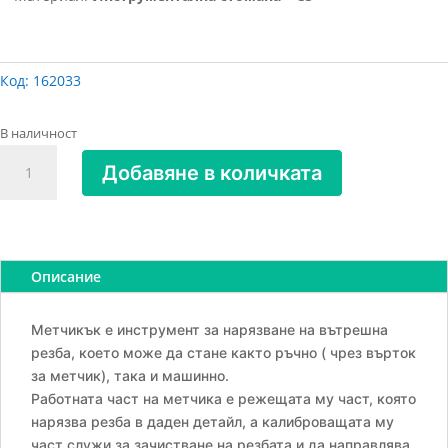
Код:
162033
В наличност
количество
Добавяне в количката
за
Метчик
М
10х1мм,
комбиниран
Описание
Метчикък е инструмент за нарязване на вътрешна
резба, което може да стане както ръчно ( чрез върток
за метчик), така и машинно.
Работната част на метчика е режещата му част, която
нарязва резба в даден детайл, а калиброващата му
част служи за зачистване на резбата и да направлява