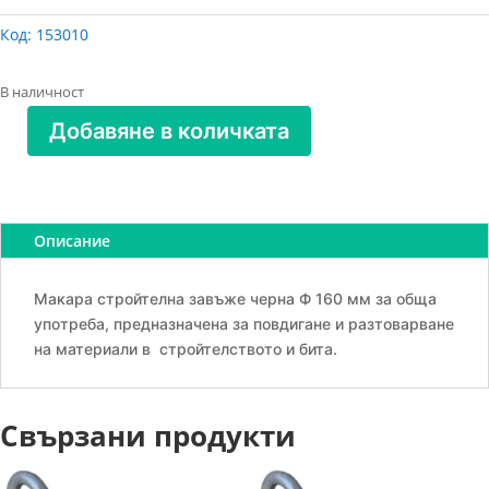
Код:
153010
В наличност
Добавяне в количката
количество
за
Макара
за
Описание
въже
черна
Ф
Макара стройтелна завъже черна Ф 160 мм за обща
160
употреба, предназначена за повдигане и разтоварване
мм
на материали в стройтелството и бита.
Свързани продукти