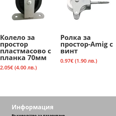
Колело за
Ролка за
простор
простор-Amig с
пластмасово с
винт
планка 70мм
0.97
€
(1.90 лв.)
2.05
€
(4.00 лв.)
Информация
Ръководство за пазаруване