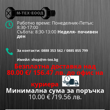
Работно време: Понеделник-Петък:

8:30-17:00
Събота: 8:30-13:00
Неделя- почивен
ден

За контакти:
0888 353 562
/
0885 855 799
Имейл: shop@m-tex.bg
Безплатна доставка над
80.00
€
/ 156.47 лв.
до офис на
куриера
Минимална сума за поръчка
10.00 € /19.56 лв.