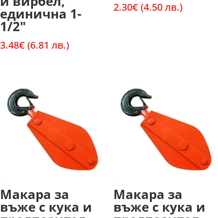
и вирбел,
2.30
€
(4.50 лв.)
единична 1-
1/2″
3.48
€
(6.81 лв.)
Макара за
Макара за
въже с кука и
въже с кука и