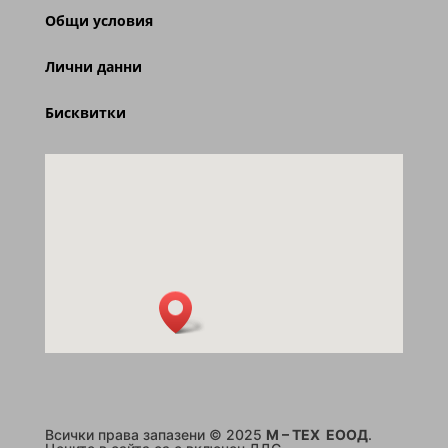
Общи условия
Лични данни
Бисквитки
Всички права запазени © 2025
M – TEX ЕООД
.