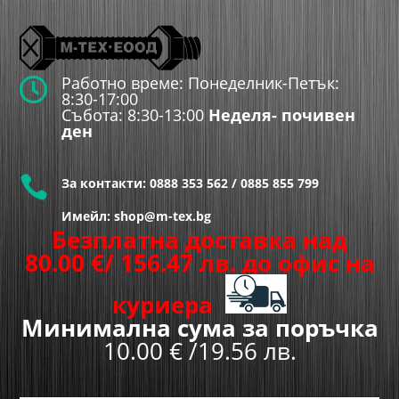
Работно време: Понеделник-Петък:

8:30-17:00
Събота: 8:30-13:00
Неделя- почивен
ден

За контакти:
0888 353 562
/
0885 855 799
Имейл: shop@m-tex.bg
Безплатна доставка над
80.00
€
/ 156.47 лв.
до офис на
куриера
Минимална сума за поръчка
10.00 € /19.56 лв.