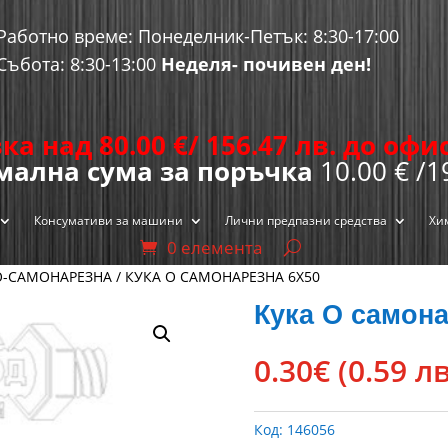
Работно време: Понеделник-Петък: 8:30-17:00
Събота: 8:30-13:00
Неделя- почивен ден!
ка над 80.00
€
/ 156.47 лв. до оф
ална сума за поръчка
10.00 € /1
Консумативи за машини
Лични предпазни средства
Хи
0 елемента
О-САМОНАРЕЗНА
/ КУКА O САМОНАРЕЗНА 6Х50
Кука O самона
0.30
€
(0.59 лв
Код:
146056