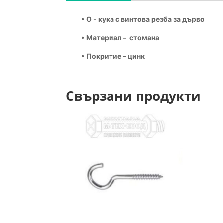
• O - кука с винтова резба за дърво
• Материал – стомана
• Покритие – цинк
Свързани продукти