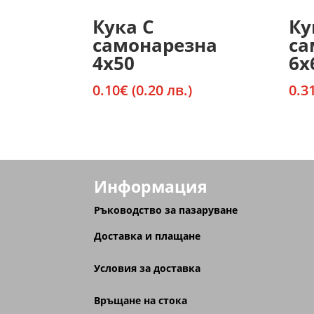
Кука С
Ку
самонарезна
са
4х50
6х
0.10
€
(0.20 лв.)
0.3
Информация
Ръководство за пазаруване
Доставка и плащане
Условия за доставка
Връщане на стока