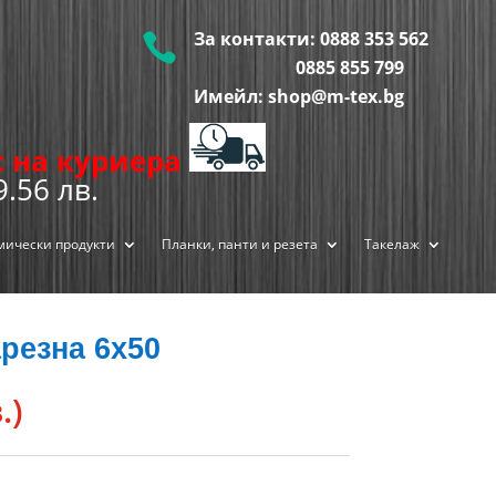
За контакти:
0888 353 562

0885 855
799
Имейл: shop@m-tex.bg
ис на куриера
9.56 лв.
мически продукти
Планки, панти и резета
Такелаж
резна 6х50
.)