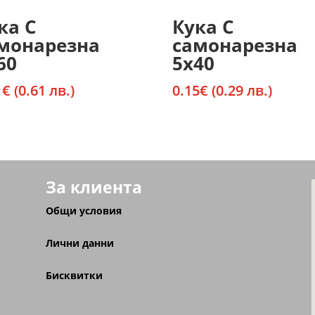
ка С
Кука С
монарезна
самонарезна
60
5х40
1
€
(0.61 лв.)
0.15
€
(0.29 лв.)
За клиента
Общи условия
Лични данни
Бисквитки