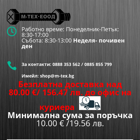
Работно време: Понеделник-Петък:

8:30-17:00
Събота: 8:30-13:00
Неделя- почивен
ден

За контакти:
0888 353 562
/
0885 855 799
Имейл: shop@m-tex.bg
Безплатна доставка над
80.00
€
/ 156.47 лв.
до офис на
куриера
Минимална сума за поръчка
10.00 € /19.56 лв.