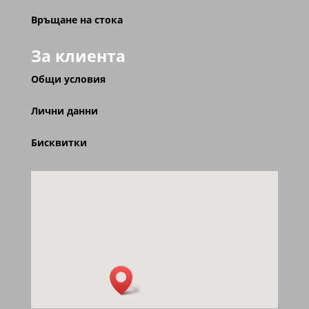
Връщане на стока
За клиента
Общи условия
Лични данни
Бисквитки