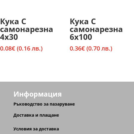
Кука С
Кука С
самонарезна
самонарезна
4х30
6х100
0.08
€
(0.16 лв.)
0.36
€
(0.70 лв.)
Информация
Ръководство за пазаруване
Доставка и плащане
Условия за доставка