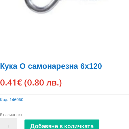
Кука O самонарезна 6х120
0.41
€
(0.80 лв.)
Код:
146060
В наличност
количество
Добавяне в количката
за