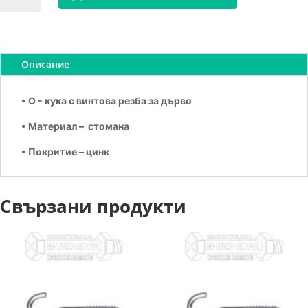
Кука
O
самонарезна
6х120
Описание
• O - кука с винтова резба за дърво
• Материал – стомана
• Покритие – цинк
Свързани продукти