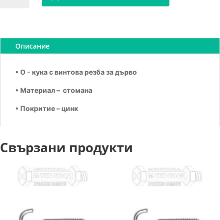
Кука
O
самонарезна
4х30
Описание
• O - кука с винтова резба за дърво
• Материал – стомана
• Покритие – цинк
Свързани продукти