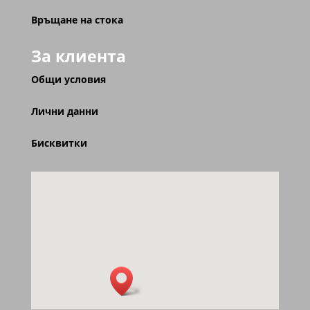
Връщане на стока
За клиента
Общи условия
Лични данни
Бисквитки