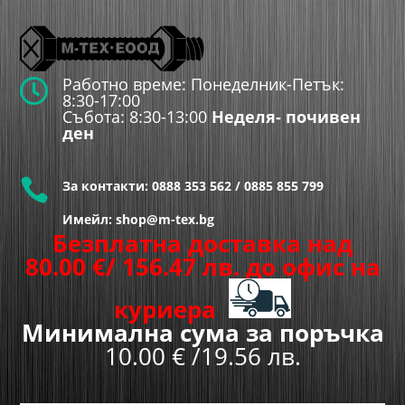
Работно време: Понеделник-Петък:

8:30-17:00
Събота: 8:30-13:00
Неделя- почивен
ден

За контакти:
0888 353 562
/
0885 855 799
Имейл: shop@m-tex.bg
Безплатна доставка над
80.00
€
/ 156.47 лв.
до офис на
куриера
Минимална сума за поръчка
10.00 € /19.56 лв.