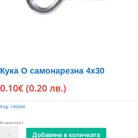
Кука O самонарезна 4х30
0.10
€
(0.20 лв.)
Код:
146044
В наличност
количество
Добавяне в количката
за