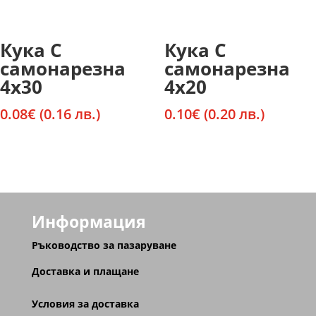
Кука С
Кука С
самонарезна
самонарезна
4х30
4х20
0.08
€
(0.16 лв.)
0.10
€
(0.20 лв.)
Информация
Ръководство за пазаруване
Доставка и плащане
Условия за доставка