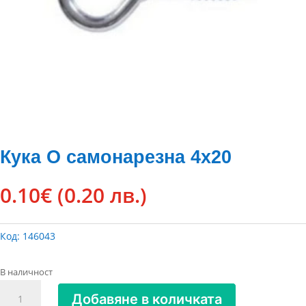
Кука O самонарезна 4х20
0.10
€
(0.20 лв.)
Код:
146043
В наличност
количество
Добавяне в количката
за