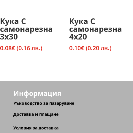
Кука С
Кука С
самонарезна
самонарезна
3х30
4х20
0.08
€
(0.16 лв.)
0.10
€
(0.20 лв.)
Информация
Ръководство за пазаруване
Доставка и плащане
Условия за доставка