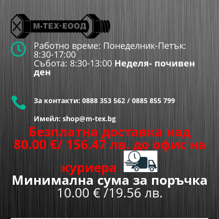
Работно време: Понеделник-Петък:

8:30-17:00
Събота: 8:30-13:00
Неделя- почивен
ден

За контакти:
0888 353 562
/
0885 855 799
Имейл: shop@m-tex.bg
Безплатна доставка над
80.00
€
/ 156.47 лв.
до офис на
куриера
Минимална сума за поръчка
10.00 € /19.56 лв.