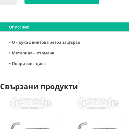
Кука
O
самонарезна
4х20
Описание
• O - кука с винтова резба за дърво
• Материал – стомана
• Покритие – цинк
Свързани продукти