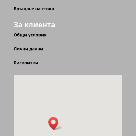
Връщане на стока
За клиента
Общи условия
Лични данни
Бисквитки