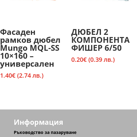
Фасаден
ДЮБЕЛ 2
рамков дюбел
КОМПОНЕНТА
Mungo MQL-SS
ФИШЕР 6/50
10×160 –
0.20
€
(0.39 лв.)
универсален
1.40
€
(2.74 лв.)
Информация
Ръководство за пазаруване