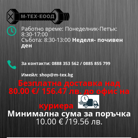
Работно време: Понеделник-Петък:

8:30-17:00
Събота: 8:30-13:00
Неделя- почивен
ден

За контакти:
0888 353 562
/
0885 855 799
Имейл: shop@m-tex.bg
Безплатна доставка над
80.00
€
/ 156.47 лв.
до офис на
куриера
Минимална сума за поръчка
10.00 € /19.56 лв.