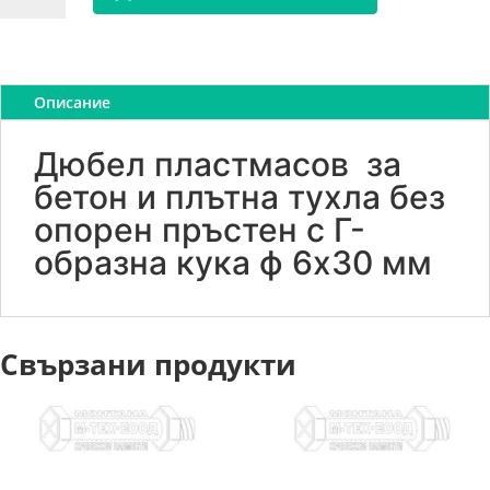
Кука
L
PX-
6x30
Описание
Дюбел пластмасов за
бетон и плътна тухла без
опорен пръстен с Г-
образна кука ф 6x30 мм
Свързани продукти