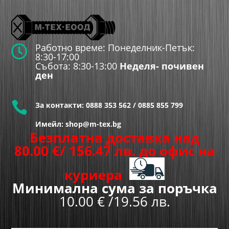
Работно време: Понеделник-Петък:

8:30-17:00
Събота: 8:30-13:00
Неделя- почивен
ден

За контакти:
0888 353 562
/
0885 855 799
Имейл: shop@m-tex.bg
Безплатна доставка над
80.00
€
/ 156.47 лв.
до офис на
куриера
Минимална сума за поръчка
10.00 € /19.56 лв.