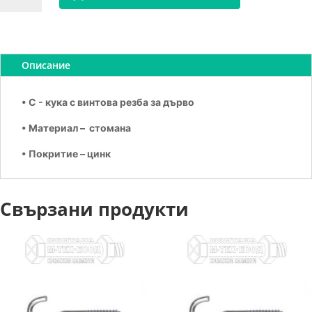
Кука
С
самонарезна
10х160
Описание
• С - кука с винтова резба за дърво
• Материал – стомана
• Покритие – цинк
Свързани продукти