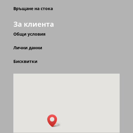
Връщане на стока
За клиента
Общи условия
Лични данни
Бисквитки