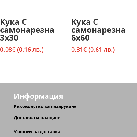
Кука С
Кука С
самонарезна
самонарезна
3х30
6х60
0.08
€
(0.16 лв.)
0.31
€
(0.61 лв.)
Информация
Ръководство за пазаруване
Доставка и плащане
Условия за доставка