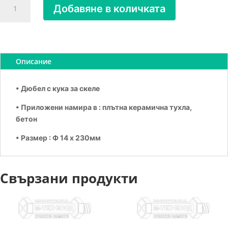
Добавяне в количката
за
КУКА
ЗА
СКЕЛЕ
С
Описание
ДЮБ.
HOX
• Дюбел с кука за скеле
14x230
• Приложени намира в : плътна керамична тухла,
бетон
• Размер : Ф 14 х 230мм
Свързани продукти