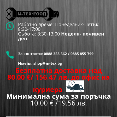
Работно време: Понеделник-Петък:

8:30-17:00
Събота: 8:30-13:00
Неделя- почивен
ден

За контакти:
0888 353 562
/
0885 855 799
Имейл: shop@m-tex.bg
Безплатна доставка над
80.00
€
/ 156.47 лв.
до офис на
куриера
Минимална сума за поръчка
10.00 € /19.56 лв.