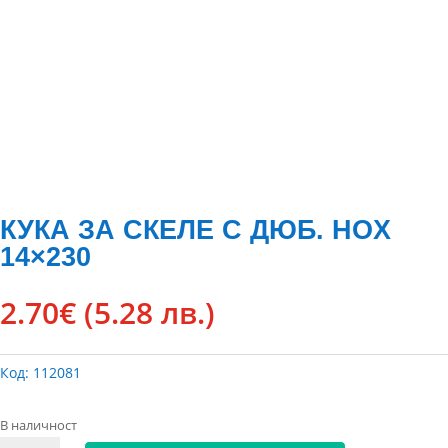
КУКА ЗА СКЕЛЕ С ДЮБ. HOX
14×230
2.70
€
(5.28 лв.)
Код:
112081
В наличност
количество