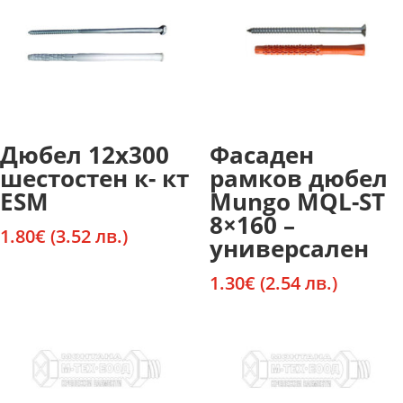
Дюбел 12х300
Фасаден
шестостен к- кт
рамков дюбел
ESM
Mungo MQL-ST
8×160 –
1.80
€
(3.52 лв.)
универсален
1.30
€
(2.54 лв.)