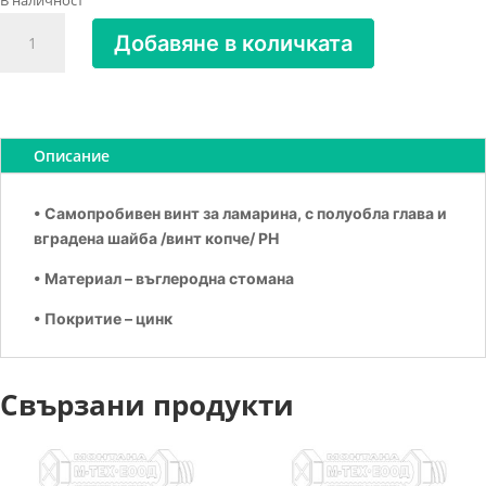
В наличност
количество
Добавяне в количката
за
Копче
самопробивно
4.8х38
/7504-
Описание
Т/
• Самопробивен винт за ламарина, с полуобла глава и
вградена шайба /винт копче/ PH
• Материал – въглеродна стомана
• Покритие – цинк
Свързани продукти