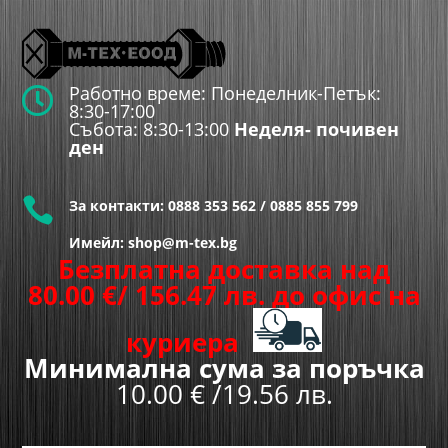
Работно време: Понеделник-Петък:

8:30-17:00
Събота: 8:30-13:00
Неделя- почивен
ден

За контакти:
0888 353 562
/
0885 855 799
Имейл: shop@m-tex.bg
Безплатна доставка над
80.00
€
/ 156.47 лв.
до офис на
куриера
Минимална сума за поръчка
10.00 € /19.56 лв.