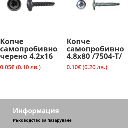
Копче
Копче
самопробивно
самопробивно
черено 4.2х16
4.8х80 /7504-Т/
0.05
€
(0.10 лв.)
0.10
€
(0.20 лв.)
Информация
Ръководство за пазаруване