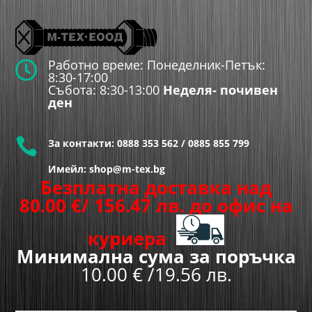
Работно време: Понеделник-Петък:

8:30-17:00
Събота: 8:30-13:00
Неделя- почивен
ден

За контакти:
0888 353 562
/
0885 855 799
Имейл: shop@m-tex.bg
Безплатна доставка над
80.00
€
/ 156.47 лв.
до офис на
куриера
Минимална сума за поръчка
10.00 € /19.56 лв.