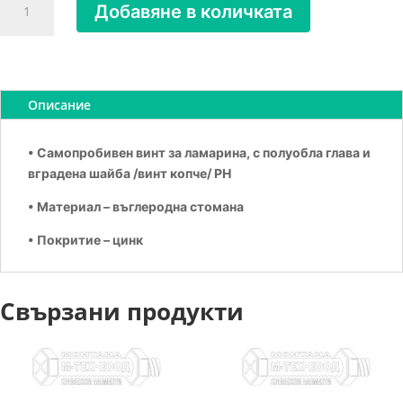
Добавяне в количката
за
Копче
самопробивно
4.2х32
Описание
• Самопробивен винт за ламарина, с полуобла глава и
вградена шайба /винт копче/ PH
• Материал – въглеродна стомана
• Покритие – цинк
Свързани продукти