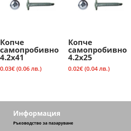
Копче
Копче
самопробивно
самопробивно
4.2х41
4.2х25
0.03
€
(0.06 лв.)
0.02
€
(0.04 лв.)
Информация
Ръководство за пазаруване