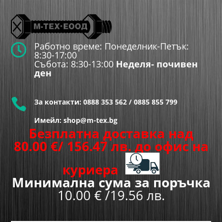
Работно време: Понеделник-Петък:

8:30-17:00
Събота: 8:30-13:00
Неделя- почивен
ден

За контакти:
0888 353 562
/
0885 855 799
Имейл: shop@m-tex.bg
Безплатна доставка над
80.00
€
/ 156.47 лв.
до офис на
куриера
Минимална сума за поръчка
10.00 € /19.56 лв.