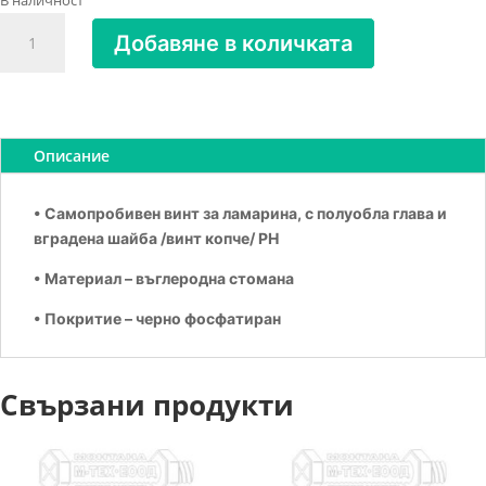
В наличност
количество
Добавяне в количката
за
Копче
самопробивно
черено
4.2х16
Описание
• Самопробивен винт за ламарина, с полуобла глава и
вградена шайба /винт копче/ PH
• Материал – въглеродна стомана
• Покритие – черно фосфатиран
Свързани продукти