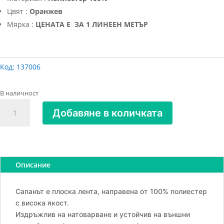
Цвят :
Оранжев
Мярка :
ЦЕНАТА Е ЗА 1 ЛИНЕЕН МЕТЪР
Код:
137006
В наличност
количество
Добавяне в количката
за
Полиестерен
колан
за
сапани
Описание
25мм,
800
Сапанът е плоска лента, направена от 100% полиестер
кг
с висока якост.
Издръжлив на натоварване и устойчив на външни