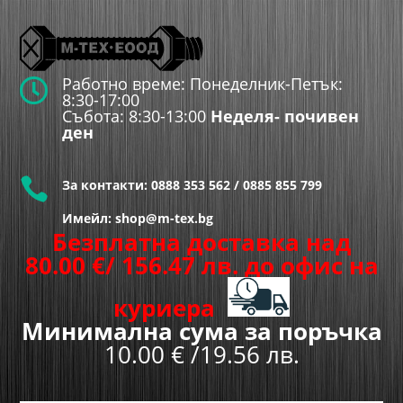
Работно време: Понеделник-Петък:

8:30-17:00
Събота: 8:30-13:00
Неделя- почивен
ден

За контакти:
0888 353 562
/
0885 855 799
Имейл: shop@m-tex.bg
Безплатна доставка над
80.00
€
/ 156.47 лв.
до офис на
куриера
Минимална сума за поръчка
10.00 € /19.56 лв.