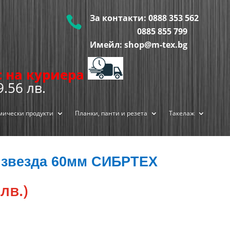
За контакти:
0888 353 562

0885 855
799
Имейл: shop@m-tex.bg
ис на куриера
9.56 лв.
мически продукти
Планки, панти и резета
Такелаж
 звезда 60мм СИБРТЕХ
 лв.)