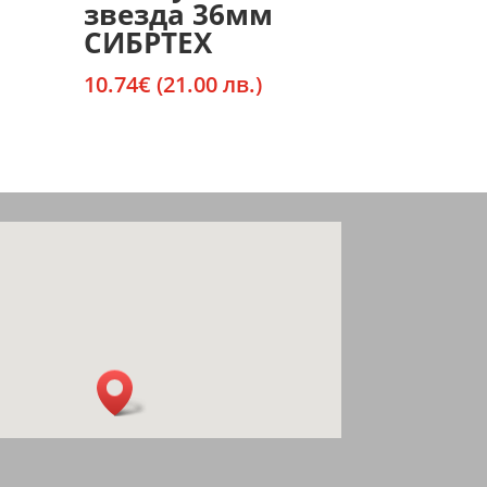
звезда 36мм
СИБРТЕХ
10.74
€
(21.00 лв.)