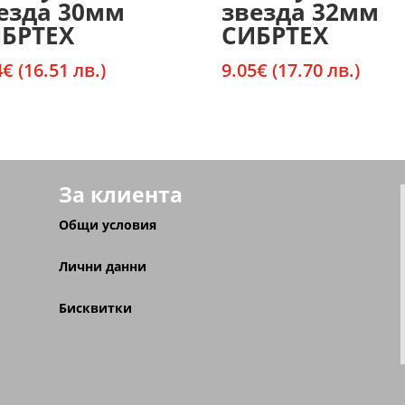
езда 30мм
звезда 32мм
БРТЕХ
СИБРТЕХ
4
€
(16.51 лв.)
9.05
€
(17.70 лв.)
За клиента
Общи условия
Лични данни
Бисквитки