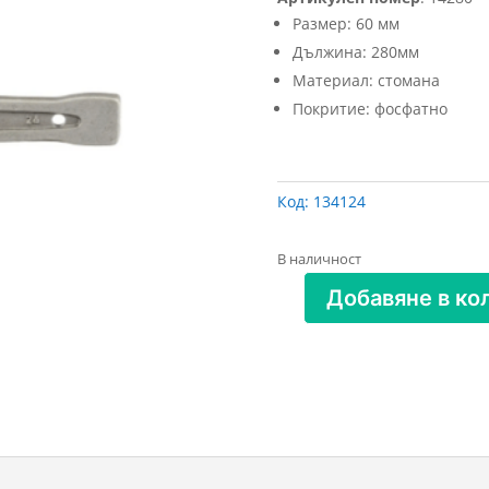
Размер: 60 мм
Дължина: 280мм
Материал: стомана
Покритие: фосфатно
Код:
134124
В наличност
Добавяне в ко
количество
за
Ключ
усилена
звезда
60мм
СИБРТЕХ