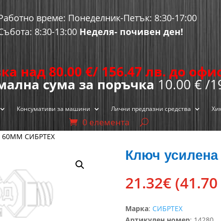
Работно време: Понеделник-Петък: 8:30-17:00
Събота: 8:30-13:00
Неделя- почивен ден!
ка над 80.00
€
/ 156.47 лв. до оф
ална сума за поръчка
10.00 € /1
Консумативи за машини
Лични предпазни средства
Хи
0 елемента
 60ММ СИБРТЕХ
Ключ усилена
21.32
€
(41.70
Марка
:
СИБРТЕХ
Артикулен номер
:
14280