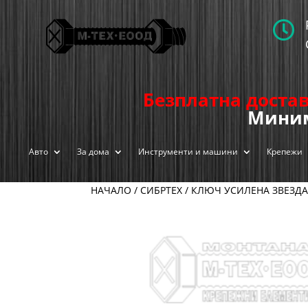

Безплатна достав
Миним
Авто
За дома
Инструменти и машини
Крепежи
НАЧАЛО
/
CИБРТЕХ
/ КЛЮЧ УСИЛЕНА ЗВЕЗДА