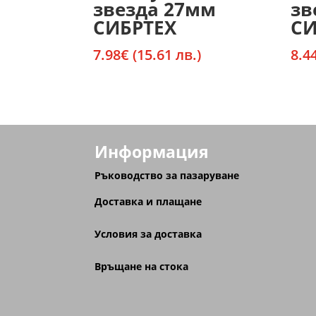
звезда 27мм
зв
СИБРТЕХ
СИ
7.98
€
(15.61 лв.)
8.4
Информация
Ръководство за пазаруване
Доставка и плащане
Условия за доставка
Връщане на стока