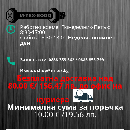
Работно време: Понеделник-Петък:

8:30-17:00
Събота: 8:30-13:00
Неделя- почивен
ден

За контакти:
0888 353 562
/
0885 855 799
Имейл: shop@m-tex.bg
Безплатна доставка над
80.00
€
/ 156.47 лв.
до офис на
куриера
Минимална сума за поръчка
10.00 € /19.56 лв.