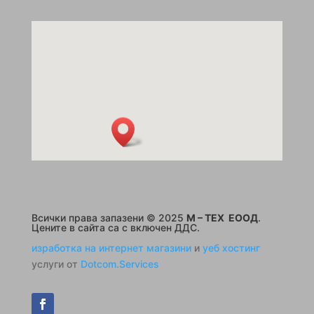
Всички права запазени © 2025
M – TEX ЕООД
.
Цените в сайта са с включен ДДС.
изработка на интернет магазини
и
уеб хостинг
услуги от
Dotcom.Services