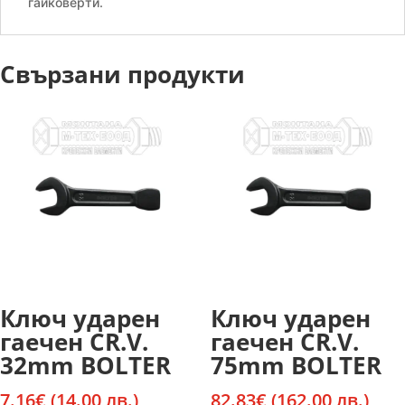
гайковерти.
Свързани продукти
Ключ ударен
Ключ ударен
гаечен CR.V.
гаечен CR.V.
32mm BOLTER
75mm BOLTER
7.16
€
(14.00 лв.)
82.83
€
(162.00 лв.)