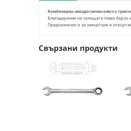
Комбиниран звездогаечeн ключ с тресчо
Благодарение на чупещата глава бързо 
Предназначен е за завъртане и отвърта
Свързани продукти