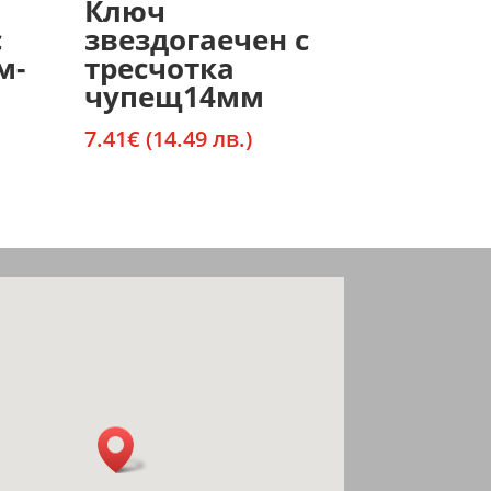
Ключ
с
звездогаечен с
м-
тресчотка
чупещ14мм
7.41
€
(14.49 лв.)