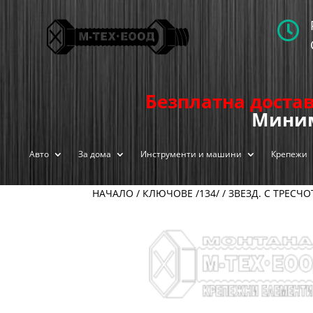

Безплатна достав
Миним
Авто
За дома
Инструменти и машини
Крепежи
НАЧАЛО
/
КЛЮЧОВЕ /134/
/
ЗВЕЗД. С ТРЕСЧО