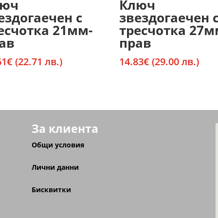
люч
Ключ
ездогаечен с
звездогаечен 
есчотка 21мм-
тресчотка 27м
ав
прав
61
€
(22.71 лв.)
14.83
€
(29.00 лв.)
За клиента
Общи условия
Лични данни
Бисквитки