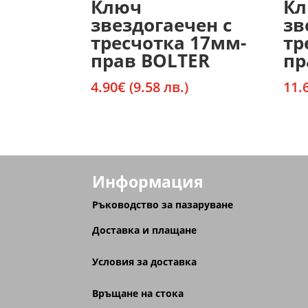
Ключ
К
звездогаечен с
зв
тресчотка 17мм-
тр
прав BOLTER
пр
4.90
€
(9.58 лв.)
11.
Информация
Ръководство за пазаруване
Доставка и плащане
Условия за доставка
Връщане на стока