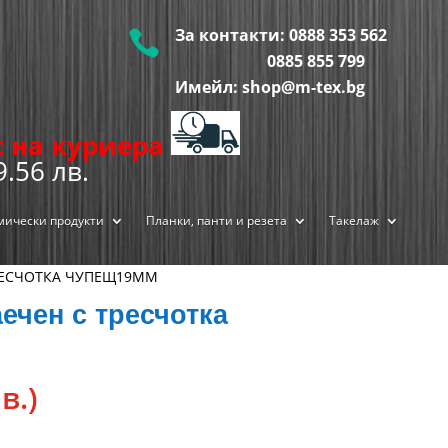
За контакти:
0888 353 562

0885 855
799
Имейл: shop@m-tex.bg
ис на куриера
9.56 лв.
мически продукти
Планки, панти и резета
Такелаж
РЕСЧОТКА ЧУПЕЩ19ММ
ечен с тресчотка
в.)