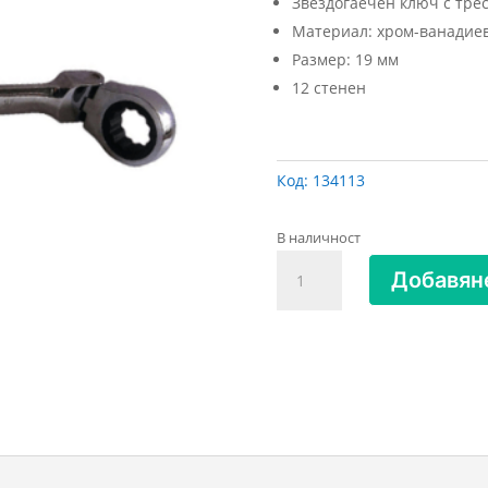
Звездогаечeн ключ с трес
Материал: хром-ванадиев
Размер: 19 мм
12 стенен
Код:
134113
В наличност
количество
Добавяне
за
Ключ
звездогаечен
с
тресчотка
чупещ19мм