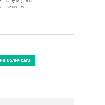
чотка, чупеща глава
а стомана (CrV)
 в количката