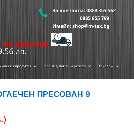
За контакти:
0888 353 562

0885 855
799
Имейл: shop@m-tex.bg
ис на куриера
9.56 лв.
мически продукти
Планки, панти и резета
Такелаж
ОГАЕЧЕН ПРЕСОВАН 9
.)