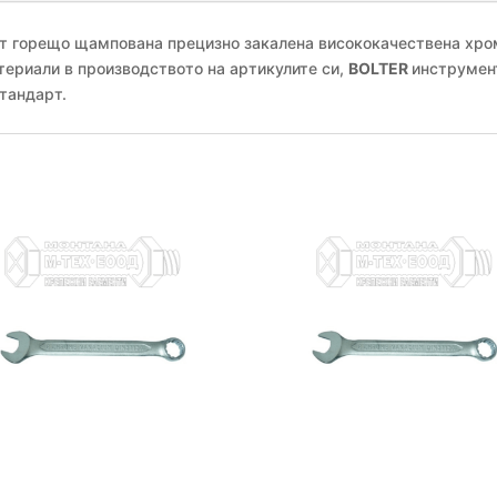
 от горещо щампована прецизно закалена висококачествена хр
териали в производството на артикулите си,
BOLTER
инструмен
тандарт.