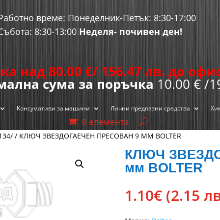
Работно време: Понеделник-Петък: 8:30-17:00
Събота: 8:30-13:00
Неделя- почивен ден!
ка над 80.00
€
/ 156.47 лв. до оф
ална сума за поръчка
10.00 € /1
Консумативи за машини
Лични предпазни средства
Хи
0 елемента
134/
/ КЛЮЧ ЗВЕЗДОГАЕЧЕН ПРЕСОВАН 9 ММ BOLTER
КЛЮЧ ЗВЕЗД
мм BOLTER
1.10
€
(2.15 лв