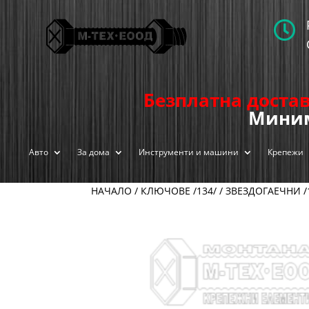

Безплатна достав
Миним
Авто
За дома
Инструменти и машини
Крепежи
НАЧАЛО
/
КЛЮЧОВЕ /134/
/
ЗВЕЗДОГАЕЧНИ /