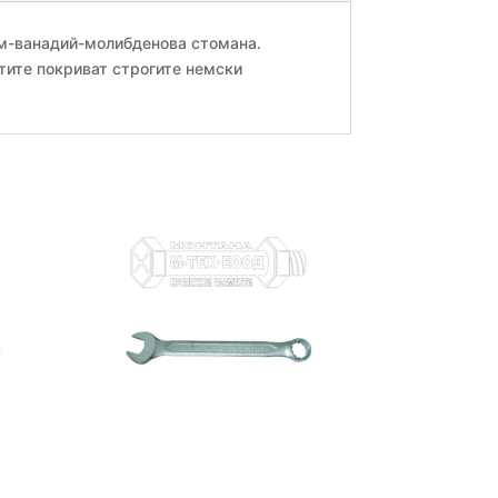
ом-ванадий-молибденова стомана.
тите покриват строгите немски