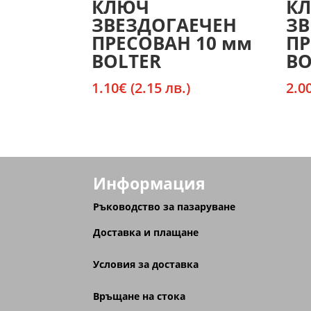
КЛЮЧ
К
ЗВЕЗДОГАЕЧЕН
ЗВ
ПРЕСОВАН 10 мм
ПР
BOLTER
BO
1.10
€
(2.15 лв.)
2.0
Информация
Ръководство за пазаруване
Доставка и плащане
Условия за доставка
Връщане на стока