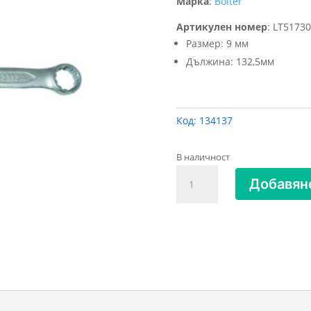
Марка
:
Bolter
Артикулен номер
:
LT51730
Размер: 9 мм
Дължина: 132,5мм
Код:
134137
В наличност
количество
Добавяне
за
КЛЮЧ
ЗВЕЗДОГАЕЧЕН
ПРЕСОВАН
9
мм
BOLTER